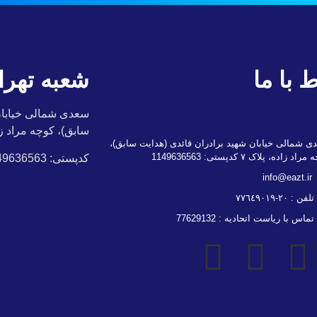
ط با ما
شعبه تهرا
سعدی شمالی خیابان 
سابق)، کوچه مراد زاد
ی شمالی خیابان شهید برادران قائدی (هدایت سابق)،
اد زاده، پلاک ۷ کدپستی: 1149636563
کدپستی: 1149636563
info@eazt.ir
تلفن : ٢٠-٧٧٦٤٩٠١٩
تماس با ریاست اتحادیه : 77629132