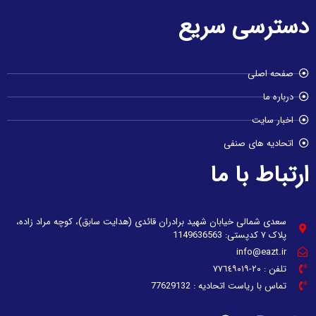
دسترسی سریع
صفحه اصلی
درباره ما
اخبار سایت
اتحادیه های صنفی
ارتباط با ما
سعدی شمالی خیابان شهید برادران قائدی (هدایت سابق)، کوچه مراد زاده،
پلاک ۷ کدپستی: 1149636563
info@eazt.ir
تلفن : ٢٠-٧٧٦٤٩٠١٩
تماس با ریاست اتحادیه : 77629132