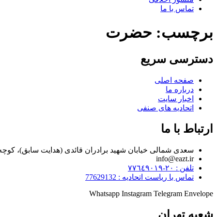
تماس با ما
برچسب:
حضرت
دسترسی سریع
صفحه اصلی
درباره ما
اخبار سایت
اتحادیه های صنفی
ارتباط با ما
سعدی شمالی خیابان شهید برادران قائدی (هدایت سابق)، کوچه مراد زاده، پلاک ۷
info@eazt.ir
تلفن : ٢٠-٧٧٦٤٩٠١٩
تماس با ریاست اتحادیه : 77629132
Whatsapp
Instagram
Telegram
Envelope
شعبه تهران