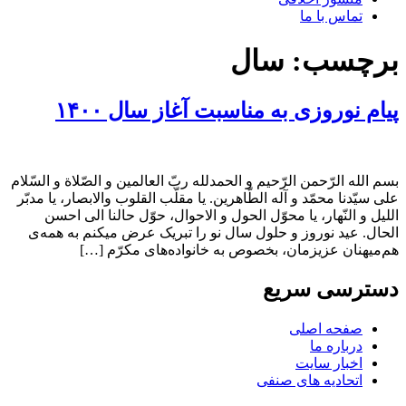
تماس با ما
برچسب:
سال
پیام نوروزی به مناسبت آغاز سال ۱۴۰۰
بسم الله الرّحمن الرّحیم و الحمدلله ربّ العالمین و الصّلاة و السّلام
علی سیّدنا محمّد و آله الطّاهرین. یا مقلّب القلوب والابصار، یا مدبّر
اللیل و النّهار، یا محوّل الحول و الاحوال، حوّل حالنا الی احسن
الحال. عید نوروز و حلول سال نو را تبریک عرض میکنم به همه‌ی
هم‌میهنان عزیزمان، بخصوص به خانواده‌های مکرّم […]
دسترسی سریع
صفحه اصلی
درباره ما
اخبار سایت
اتحادیه های صنفی