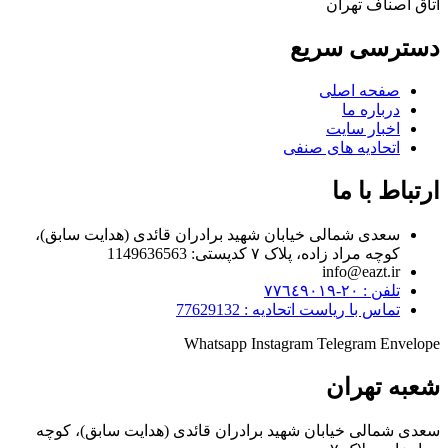
اتاق اصناف تهران
دسترسی سریع
صفحه اصلی
درباره ما
اخبار سایت
اتحادیه های صنفی
ارتباط با ما
سعدی شمالی خیابان شهید برادران قائدی (هدایت سابق)،
کوچه مراد زاده، پلاک ۷ کدپستی: 1149636563
info@eazt.ir
تلفن : ٢٠-٧٧٦٤٩٠١٩
تماس با ریاست اتحادیه : 77629132
Whatsapp
Instagram
Telegram
Envelope
شعبه تهران
سعدی شمالی خیابان شهید برادران قائدی (هدایت سابق)، کوچه