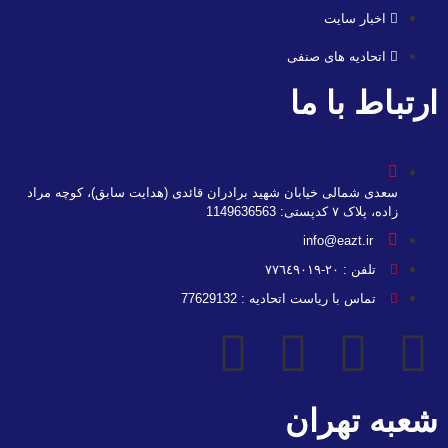
اخبار سایت
اتحادیه های صنفی
ارتباط با ما
سعدی شمالی خیابان شهید برادران قائدی (هدایت سابق)، کوچه مراد
زاده، پلاک ۷ کدپستی: 1149636563
info@eazt.ir
تلفن : ٢٠-٧٧٦٤٩٠١٩
تماس با ریاست اتحادیه : 77629132
شعبه تهران