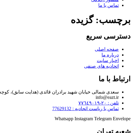
تماس با ما
برچسب:
گزیده
دسترسی سریع
صفحه اصلی
درباره ما
اخبار سایت
اتحادیه های صنفی
ارتباط با ما
سعدی شمالی خیابان شهید برادران قائدی (هدایت سابق)، کوچه مراد زاده، پلاک ۷
info@eazt.ir
تلفن : ٢٠-٧٧٦٤٩٠١٩
تماس با ریاست اتحادیه : 77629132
Whatsapp
Instagram
Telegram
Envelope
شعبه تهران