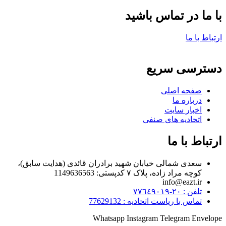
با ما در تماس باشید
ارتباط با ما
دسترسی سریع
صفحه اصلی
درباره ما
اخبار سایت
اتحادیه های صنفی
ارتباط با ما
سعدی شمالی خیابان شهید برادران قائدی (هدایت سابق)،
کوچه مراد زاده، پلاک ۷ کدپستی: 1149636563
info@eazt.ir
تلفن : ٢٠-٧٧٦٤٩٠١٩
تماس با ریاست اتحادیه : 77629132
Whatsapp
Instagram
Telegram
Envelope