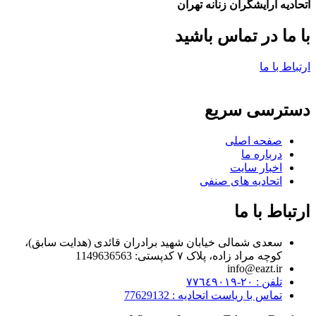
اتحادیه ارایشگران زنانه تهران
با ما در تماس باشید
ارتباط با ما
دسترسی سریع
صفحه اصلی
درباره ما
اخبار سایت
اتحادیه های صنفی
ارتباط با ما
سعدی شمالی خیابان شهید برادران قائدی (هدایت سابق)،
کوچه مراد زاده، پلاک ۷ کدپستی: 1149636563
info@eazt.ir
تلفن : ٢٠-٧٧٦٤٩٠١٩
تماس با ریاست اتحادیه : 77629132