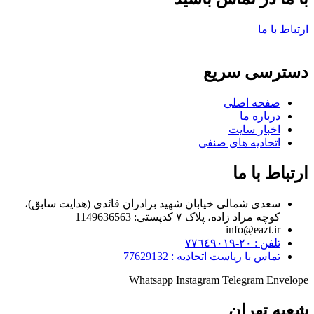
ارتباط با ما
دسترسی سریع
صفحه اصلی
درباره ما
اخبار سایت
اتحادیه های صنفی
ارتباط با ما
سعدی شمالی خیابان شهید برادران قائدی (هدایت سابق)،
کوچه مراد زاده، پلاک ۷ کدپستی: 1149636563
info@eazt.ir
تلفن : ٢٠-٧٧٦٤٩٠١٩
تماس با ریاست اتحادیه : 77629132
Whatsapp
Instagram
Telegram
Envelope
شعبه تهران