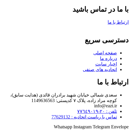
با ما در تماس باشید
ارتباط با ما
دسترسی سریع
صفحه اصلی
درباره ما
اخبار سایت
اتحادیه های صنفی
ارتباط با ما
سعدی شمالی خیابان شهید برادران قائدی (هدایت سابق)،
کوچه مراد زاده، پلاک ۷ کدپستی: 1149636563
info@eazt.ir
تلفن : ٢٠-٧٧٦٤٩٠١٩
تماس با ریاست اتحادیه : 77629132
Whatsapp
Instagram
Telegram
Envelope