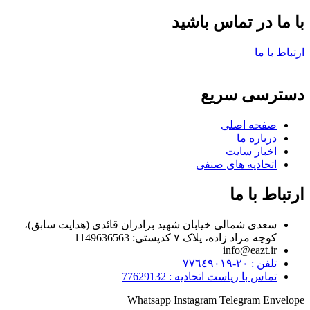
با ما در تماس باشید
ارتباط با ما
دسترسی سریع
صفحه اصلی
درباره ما
اخبار سایت
اتحادیه های صنفی
ارتباط با ما
سعدی شمالی خیابان شهید برادران قائدی (هدایت سابق)،
کوچه مراد زاده، پلاک ۷ کدپستی: 1149636563
info@eazt.ir
تلفن : ٢٠-٧٧٦٤٩٠١٩
تماس با ریاست اتحادیه : 77629132
Whatsapp
Instagram
Telegram
Envelope