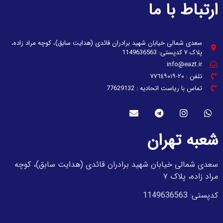
ارتباط با ما
سعدی شمالی خیابان شهید برادران قائدی (هدایت سابق)، کوچه مراد زاده،
پلاک ۷ کدپستی: 1149636563
info@eazt.ir
تلفن : ٢٠-٧٧٦٤٩٠١٩
تماس با ریاست اتحادیه : 77629132
شعبه تهران
سعدی شمالی خیابان شهید برادران قائدی (هدایت سابق)، کوچه
مراد زاده، پلاک ۷
کدپستی: 1149636563