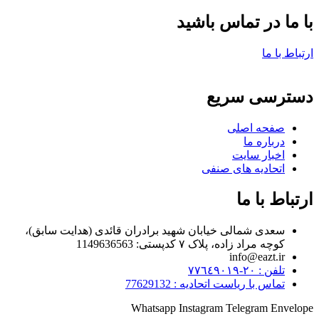
با ما در تماس باشید
ارتباط با ما
دسترسی سریع
صفحه اصلی
درباره ما
اخبار سایت
اتحادیه های صنفی
ارتباط با ما
سعدی شمالی خیابان شهید برادران قائدی (هدایت سابق)،
کوچه مراد زاده، پلاک ۷ کدپستی: 1149636563
info@eazt.ir
تلفن : ٢٠-٧٧٦٤٩٠١٩
تماس با ریاست اتحادیه : 77629132
Whatsapp
Instagram
Telegram
Envelope