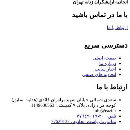
اتحادیه ارایشگران زنانه تهران
با ما در تماس باشید
ارتباط با ما
دسترسی سریع
صفحه اصلی
درباره ما
اخبار سایت
اتحادیه های صنفی
ارتباط با ما
سعدی شمالی خیابان شهید برادران قائدی (هدایت سابق)،
کوچه مراد زاده، پلاک ۷ کدپستی: 1149636563
info@eazt.ir
تلفن : ٢٠-٧٧٦٤٩٠١٩
تماس با ریاست اتحادیه : 77629132