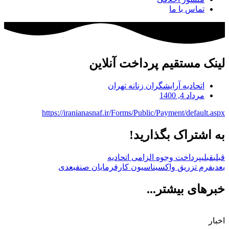
تماس با ما
لینک مستقیم پرداخت آنلاین
اتحادیه آرایشگران زنانه تهران
مرداد 4, 1400
https://iranianasnaf.ir/Forms/Public/Payment/default.aspx
به اشتراک بگذارید!
قبلی
قبلی
پرداخت وجوه الزامی اتحادیه
بعدی
فرم تزریق واکسیناسیون کارفرمایان صنف
بعدی
خبرهای بیشتر...
اخبار