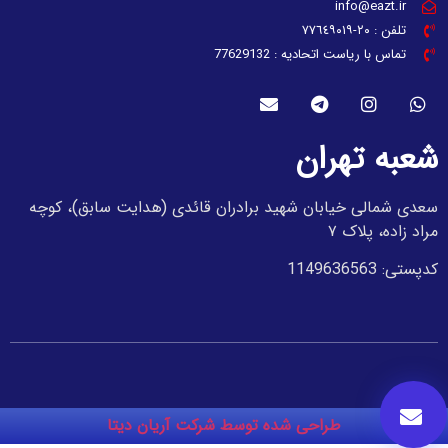
info@eazt.ir
تلفن : ٢٠-٧٧٦٤٩٠١٩
تماس با ریاست اتحادیه : 77629132
شعبه تهران
سعدی شمالی خیابان شهید برادران قائدی (هدایت سابق)، کوچه
مراد زاده، پلاک ۷
کدپستی: 1149636563
طراحی شده توسط شرکت آریان دیتا