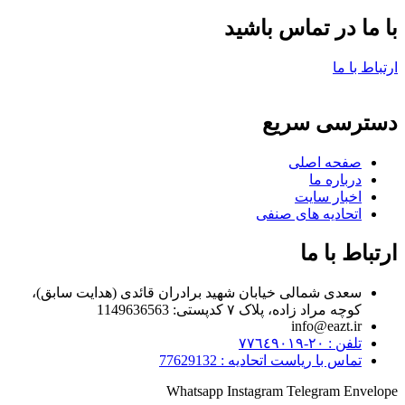
با ما در تماس باشید
ارتباط با ما
دسترسی سریع
صفحه اصلی
درباره ما
اخبار سایت
اتحادیه های صنفی
ارتباط با ما
سعدی شمالی خیابان شهید برادران قائدی (هدایت سابق)،
کوچه مراد زاده، پلاک ۷ کدپستی: 1149636563
info@eazt.ir
تلفن : ٢٠-٧٧٦٤٩٠١٩
تماس با ریاست اتحادیه : 77629132
Whatsapp
Instagram
Telegram
Envelope