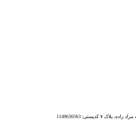
 کدپستی: 1149636563