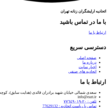
اتحادیه ارایشگران زنانه تهران
با ما در تماس باشید
ارتباط با ما
دسترسی سریع
صفحه اصلی
درباره ما
اخبار سایت
اتحادیه های صنفی
ارتباط با ما
سعدی شمالی خیابان شهید برادران قائدی (هدایت سابق)، کوچه مراد زاده، پلاک ۷
info@eazt.ir
تلفن : ٢٠-٧٧٦٤٩٠١٩
تماس با ریاست اتحادیه : 77629132