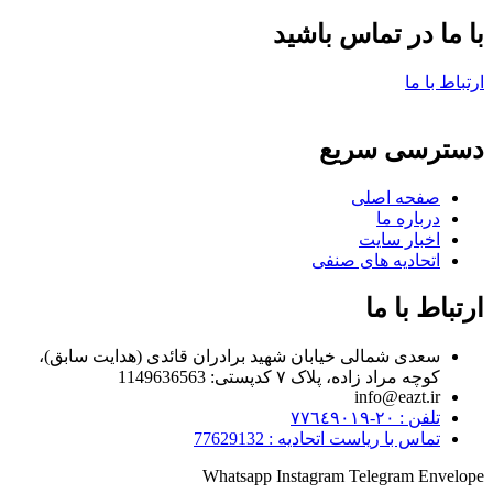
با ما در تماس باشید
ارتباط با ما
دسترسی سریع
صفحه اصلی
درباره ما
اخبار سایت
اتحادیه های صنفی
ارتباط با ما
سعدی شمالی خیابان شهید برادران قائدی (هدایت سابق)،
کوچه مراد زاده، پلاک ۷ کدپستی: 1149636563
info@eazt.ir
تلفن : ٢٠-٧٧٦٤٩٠١٩
تماس با ریاست اتحادیه : 77629132
Whatsapp
Instagram
Telegram
Envelope