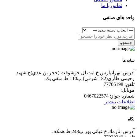
تماس با ما
واحد های صنفی
جستجو
سايه ها
آدرس:
تهرانپارس خ ايت ال خوشوقت (حجر بن عدي)ح شهيد
رحيمي طاري(182 شرقي) پ110 ط منفي يك
تلفن:
77705198
موبایل:
شماره جواز:
0467022574
اطلاعات بیشتر
نگاه
آدرس:
نارمك خ غياثي پور پ248 ط همكف