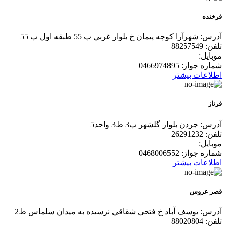
فرخنده
آدرس:
شهرآرا كوچه پيمان خ بلوار غربي پ 55 طبقه اول پ 55
تلفن:
88257549
موبایل:
شماره جواز:
0466974895
اطلاعات بیشتر
فرناز
آدرس:
جردن بلوار گلشهر پ3 ط3 واحد5
تلفن:
26291232
موبایل:
شماره جواز:
0468006552
اطلاعات بیشتر
قصر عروس
آدرس:
يوسف آباد خ فتحي شقاقي نرسيده به ميدان سلماس ط2
تلفن:
88020804