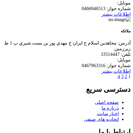
موبایل:
شماره جواز:
0466946513
اطلاعات بیشتر
ملائكه
آدرس:
مجاهدين اسلام خ ايران خ مهدي پور بن بست شيري پ 1 ط
زيرزمين
تلفن:
33514447
موبایل:
شماره جواز:
0467963316
اطلاعات بیشتر
4
3
2
1
دسترسی سریع
صفحه اصلی
درباره ما
اخبار سایت
اتحادیه های صنفی
ارتباط با ما