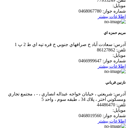
تلفن:
77933249
موبایل:
شماره جواز:
0468067780
اطلاعات بیشتر
مريم حمزه اي
آدرس:
سعادت آباد خ صرافهاي جنوبي خ قره تپه اي ط 2 پ 1
تلفن:
86127862
موبایل:
شماره جواز:
0466999647
اطلاعات بیشتر
نازنين قرباني
آدرس:
شريعتي ، خيابان خواجه عبداله انصاري ، - ، مجتمع تجاري
ومسكوني اختر ، پلاك 34 ، طبقه سوم ، واحد 5
تلفن:
44486470
موبایل:
شماره جواز:
0468019560
اطلاعات بیشتر