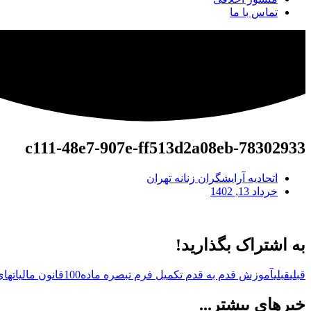
تماس با ما
78302933-c111-48e7-907e-ff513d2a08eb
اتحادیه آرایشگران زنانه تهران
خرداد 13, 1402
به اشتراک بگذارید!
قبلی
قبلی
آموزش قدم به قدم تکمیل فرم تبصره ماده100قانون مالیاتهای مستقیم
خبرهای بیشتر...