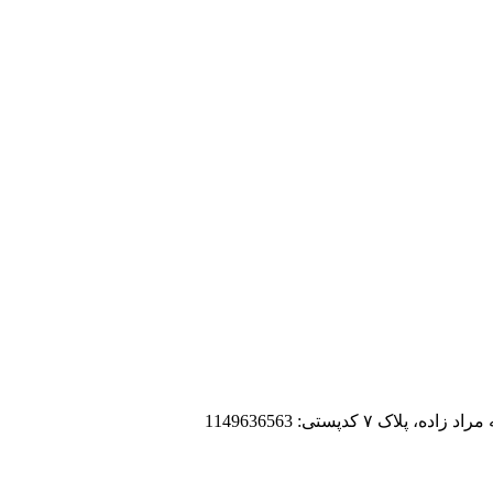
 کدپستی: 1149636563