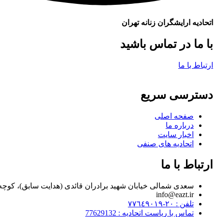
اتحادیه ارایشگران زنانه تهران
با ما در تماس باشید
ارتباط با ما
دسترسی سریع
صفحه اصلی
درباره ما
اخبار سایت
اتحادیه های صنفی
ارتباط با ما
سعدی شمالی خیابان شهید برادران قائدی (هدایت سابق)، کوچه مراد زاده، پلاک ۷
info@eazt.ir
تلفن : ٢٠-٧٧٦٤٩٠١٩
تماس با ریاست اتحادیه : 77629132