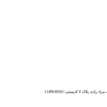
 کدپستی: 1149636563