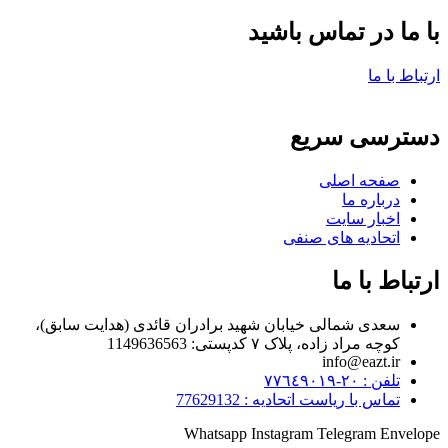
با ما در تماس باشید
ارتباط با ما
دسترسی سریع
صفحه اصلی
درباره ما
اخبار سایت
اتحادیه های صنفی
ارتباط با ما
سعدی شمالی خیابان شهید برادران قائدی (هدایت سابق)،
کوچه مراد زاده، پلاک ۷ کدپستی: 1149636563
info@eazt.ir
تلفن : ٢٠-٧٧٦٤٩٠١٩
تماس با ریاست اتحادیه : 77629132
Whatsapp
Instagram
Telegram
Envelope