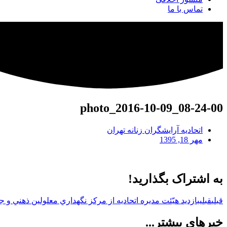
تماس با ما
photo_2016-10-09_08-24-00
اتحادیه آرایشگران زنانه تهران
مهر 18, 1395
به اشتراک بگذارید!
قبلی
قبلی
بازديد هيّئت مديره اتحاديه از مركز نگهداري معلولين ذهني و
خبرهای بیشتر...