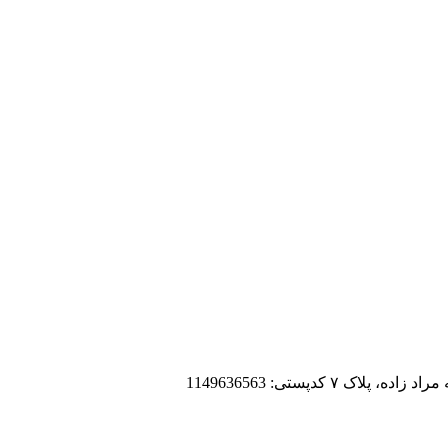
 کدپستی: 1149636563