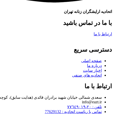
اتحادیه ارایشگران زنانه تهران
با ما در تماس باشید
ارتباط با ما
دسترسی سریع
صفحه اصلی
درباره ما
اخبار سایت
اتحادیه های صنفی
ارتباط با ما
سعدی شمالی خیابان شهید برادران قائدی (هدایت سابق)، کوچه مراد زاده، پلاک ۷
info@eazt.ir
تلفن : ٢٠-٧٧٦٤٩٠١٩
تماس با ریاست اتحادیه : 77629132