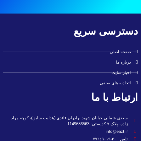
دسترسی سریع
صفحه اصلی
درباره ما
اخبار سایت
اتحادیه های صنفی
ارتباط با ما
سعدی شمالی خیابان شهید برادران قائدی (هدایت سابق)، کوچه مراد
زاده، پلاک ۷ کدپستی: 1149636563
info@eazt.ir
تلفن : ٢٠-٧٧٦٤٩٠١٩