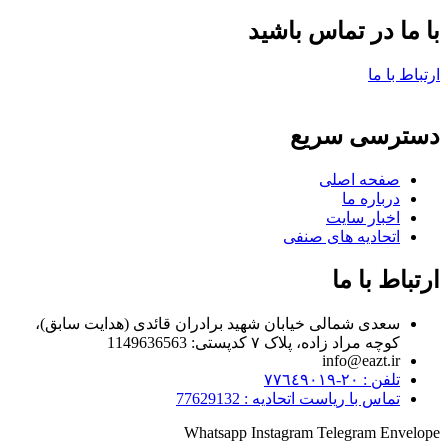
با ما در تماس باشید
ارتباط با ما
دسترسی سریع
صفحه اصلی
درباره ما
اخبار سایت
اتحادیه های صنفی
ارتباط با ما
سعدی شمالی خیابان شهید برادران قائدی (هدایت سابق)،
کوچه مراد زاده، پلاک ۷ کدپستی: 1149636563
info@eazt.ir
تلفن : ٢٠-٧٧٦٤٩٠١٩
تماس با ریاست اتحادیه : 77629132
Whatsapp
Instagram
Telegram
Envelope