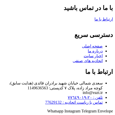
با ما در تماس باشید
ارتباط با ما
دسترسی سریع
صفحه اصلی
درباره ما
اخبار سایت
اتحادیه های صنفی
ارتباط با ما
سعدی شمالی خیابان شهید برادران قائدی (هدایت سابق)،
کوچه مراد زاده، پلاک ۷ کدپستی: 1149636563
info@eazt.ir
تلفن : ٢٠-٧٧٦٤٩٠١٩
تماس با ریاست اتحادیه : 77629132
Whatsapp
Instagram
Telegram
Envelope