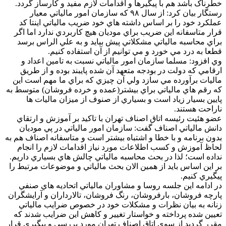
خطرناک باشد هم با پيگيرها و اقدامات لازم مفيد و کارساز گردد.
رستگار بيان کرد: از سال ۹۸ که سازمان امور مالياتي معيار
عملکرد خود را بر اساس داشته هاي خود ضريب مالياتي اينتا کد
قرار متاسفانه اين ضريب براي موديان هيچ کاربردي ندارد اما اگر
براي محاسبه مالياتي مشکلاتي پيش بيايد و به علي الراس برسد
قطعا به درد مي خورد و مي توانيم از آن استفاده کنيم.
وي افزود: مسلما سازمان امور مالياتي نسبت به تامين اعداد و
ارقامي که دولت در بودجه متعهد آن شده پايبند بوده و از طريق
ماليات برآورده مي سازد ولي آن چيزي که براي ما مهم است اين
که رقم هاي مالياتي براي بيشتر(عمده و خرده فروشان) متوسط به
پايين بسيار زياد است و بسياري از صنوف از ميزان ماليات ها
ناراحت هستند.
عضو هئيت رئيسه اتاق اصناف تهران با تاکيد بر آموزش و ارتقاي
دانش مالياتي اصناف گفت: سازمان امور مالياتي در پي موديان
بدون برنامه و با خطا و اشتباه بيشتر است و متاسفانه اصناف هم به
لحاظ آموزش و کسب اطلاعات مورد نياز اقدامات لازم را انجام
نداده است؛ لذا در بحث محاسبه مالياتي چالش هاي بسياري داريم.
بر اين اساس بايد از همين الان بحث مالياتي و موضوعات مرتبط را
پيگيري کنيم.
در ادامه اين جلسه روسا و مشاوران مالياتي اتحاديه هاي صنفي
پارچه فروشان، بارفروشان، رنگ فروشان، تالارداران و آرايشگران
زنانه به بيان نظرات و مشکلات خود در خصوص ضرايب مالياتي
تعيين شده پرداخته و خواستار تغيير و کاهش اين ضرايب شدند که
مقرر گرديد از سوي اتاق اصناف تهران مورد بررسي و پيگيري قرار