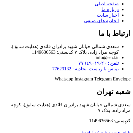
صفحه اصلی
درباره ما
اخبار سایت
اتحادیه های صنفی
ارتباط با ما
سعدی شمالی خیابان شهید برادران قائدی (هدایت سابق)،
کوچه مراد زاده، پلاک ۷ کدپستی: 1149636563
info@eazt.ir
تلفن : ٢٠-٧٧٦٤٩٠١٩
تماس با ریاست اتحادیه : 77629132
Whatsapp
Instagram
Telegram
Envelope
شعبه تهران
سعدی شمالی خیابان شهید برادران قائدی (هدایت سابق)، کوچه
مراد زاده، پلاک ۷
کدپستی: 1149636563
طراحی شده توسط شرکت آریان دیتا