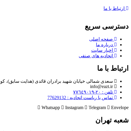
ارتباط با ما
دسترسی سریع
صفحه اصلی
درباره ما
اخبار سایت
اتحادیه های صنفی
ارتباط با ما
سعدی شمالی خیابان شهید برادران قائدی (هدایت سابق)، کوچه مراد زاده، پلا
info@eazt.ir
تلفن : ٢٠-٧٧٦٤٩٠١٩
تماس با ریاست اتحادیه : 77629132
Whatsapp
Instagram
Telegram
Envelope
شعبه تهران