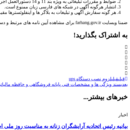
ضوابط و مقررات تبلیغاتی به ویژه بند 11 و 14 دستورالعمل اجرایی تبلیغات، مصوب کمیته مرکزی سازمان های تبلیغاتی کشور مبنی بر ممنوعیت استفاده از زنان و کودکان در تبلیغات مد نظر قرار گیرد.
انتشار هرگونه آگهی در شبکه های فارسی زبان ممنوع است.
هر گونه سفارش آگهی و تبلیغات به بلاگر ها و اینفلوئسترها مق
ضمنا وبسایت farhang.gov.ir برای مشاهده آیین نامه های مرتبط و دستورالعمل صدرالاشاره، شماره های 88004184 و 88012674 آماده مشاوره و تبیین قوانین مربوطه معرفی می شود.
به اشتراک بگذارید!
قبلی
قبلی
لزوم نصب دستگاه ups
بعدی
سند ویژگی ها و مشخصات فنی پایانه فروشگاهی و حافظه مالیات
خبرهای بیشتر...
اخبار
بیانیه رئیس اتحادیه آرایشگران زنانه به مناسبت روز ملی 