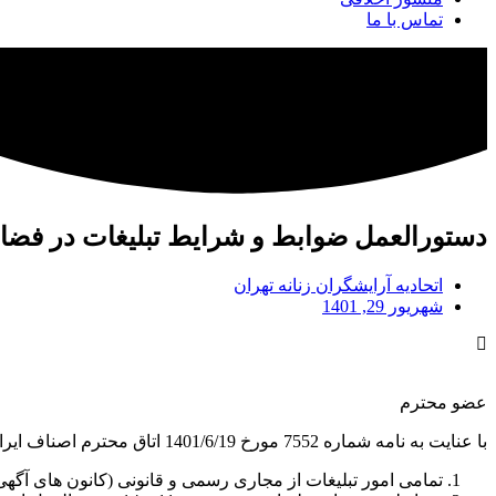
تماس با ما
دستورالعمل ضوابط و شرایط تبلیغات در فضا
اتحادیه آرایشگران زنانه تهران
شهریور 29, 1401
عضو محترم
با عنایت به نامه شماره 7552 مورخ 1401/6/19 اتاق محترم اصناف ایران در خصوص تبلیغات فضای مجازی طبق دستورالعمل ذیل اقدام گردد:
تمامی امور تبلیغات از مجاری رسمی و قانونی (کانون های آگهی و