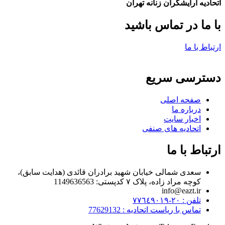
اتحادیه ارایشگران زنانه تهران
با ما در تماس باشید
ارتباط با ما
دسترسی سریع
صفحه اصلی
درباره ما
اخبار سایت
اتحادیه های صنفی
ارتباط با ما
سعدی شمالی خیابان شهید برادران قائدی (هدایت سابق)،
کوچه مراد زاده، پلاک ۷ کدپستی: 1149636563
info@eazt.ir
تلفن : ٢٠-٧٧٦٤٩٠١٩
تماس با ریاست اتحادیه : 77629132