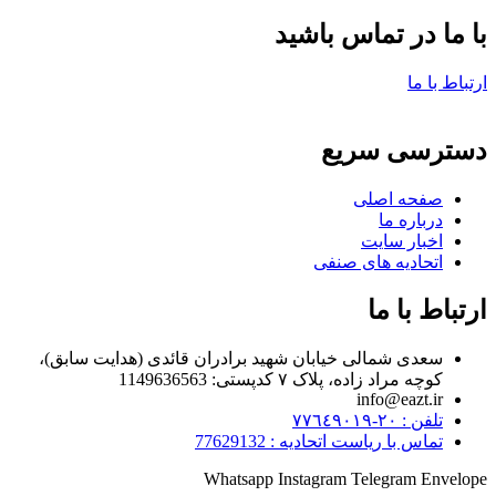
با ما در تماس باشید
ارتباط با ما
دسترسی سریع
صفحه اصلی
درباره ما
اخبار سایت
اتحادیه های صنفی
ارتباط با ما
سعدی شمالی خیابان شهید برادران قائدی (هدایت سابق)،
کوچه مراد زاده، پلاک ۷ کدپستی: 1149636563
info@eazt.ir
تلفن : ٢٠-٧٧٦٤٩٠١٩
تماس با ریاست اتحادیه : 77629132
Whatsapp
Instagram
Telegram
Envelope