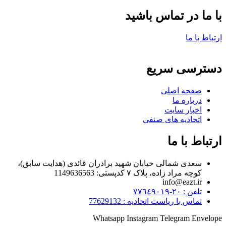
با ما در تماس باشید
ارتباط با ما
دسترسی سریع
صفحه اصلی
درباره ما
اخبار سایت
اتحادیه های صنفی
ارتباط با ما
سعدی شمالی خیابان شهید برادران قائدی (هدایت سابق)،
کوچه مراد زاده، پلاک ۷ کدپستی: 1149636563
info@eazt.ir
تلفن : ٢٠-٧٧٦٤٩٠١٩
تماس با ریاست اتحادیه : 77629132
Whatsapp
Instagram
Telegram
Envelope