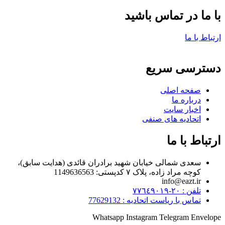
با ما در تماس باشید
ارتباط با ما
دسترسی سریع
صفحه اصلی
درباره ما
اخبار سایت
اتحادیه های صنفی
ارتباط با ما
سعدی شمالی خیابان شهید برادران قائدی (هدایت سابق)،
کوچه مراد زاده، پلاک ۷ کدپستی: 1149636563
info@eazt.ir
تلفن : ٢٠-٧٧٦٤٩٠١٩
تماس با ریاست اتحادیه : 77629132
Whatsapp
Instagram
Telegram
Envelope