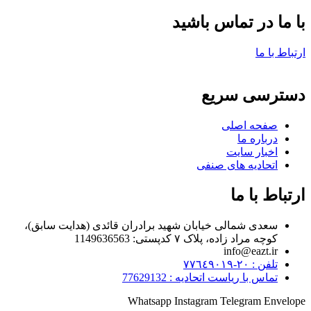
با ما در تماس باشید
ارتباط با ما
دسترسی سریع
صفحه اصلی
درباره ما
اخبار سایت
اتحادیه های صنفی
ارتباط با ما
سعدی شمالی خیابان شهید برادران قائدی (هدایت سابق)،
کوچه مراد زاده، پلاک ۷ کدپستی: 1149636563
info@eazt.ir
تلفن : ٢٠-٧٧٦٤٩٠١٩
تماس با ریاست اتحادیه : 77629132
Whatsapp
Instagram
Telegram
Envelope