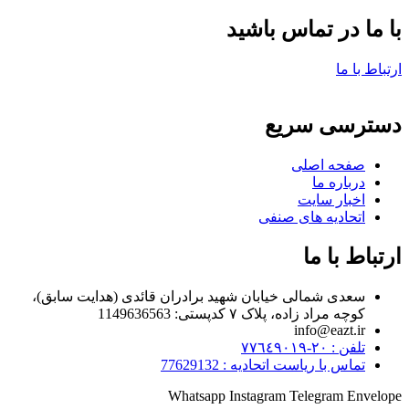
با ما در تماس باشید
ارتباط با ما
دسترسی سریع
صفحه اصلی
درباره ما
اخبار سایت
اتحادیه های صنفی
ارتباط با ما
سعدی شمالی خیابان شهید برادران قائدی (هدایت سابق)،
کوچه مراد زاده، پلاک ۷ کدپستی: 1149636563
info@eazt.ir
تلفن : ٢٠-٧٧٦٤٩٠١٩
تماس با ریاست اتحادیه : 77629132
Whatsapp
Instagram
Telegram
Envelope