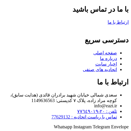
با ما در تماس باشید
ارتباط با ما
دسترسی سریع
صفحه اصلی
درباره ما
اخبار سایت
اتحادیه های صنفی
ارتباط با ما
سعدی شمالی خیابان شهید برادران قائدی (هدایت سابق)،
کوچه مراد زاده، پلاک ۷ کدپستی: 1149636563
info@eazt.ir
تلفن : ٢٠-٧٧٦٤٩٠١٩
تماس با ریاست اتحادیه : 77629132
Whatsapp
Instagram
Telegram
Envelope