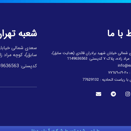
ط با ما
شعبه تهرا
سعدی شمالی خیابان
شمالی خیابان شهید برادران قائدی (هدایت سابق)،
سابق)، کوچه مراد زاد
زاده، پلاک ۷ کدپستی: 1149636563
کدپستی: 1149636563
info@ea
٧٧٦٤٩
 ریاست اتحادیه : 77629132