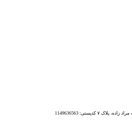
 کدپستی: 1149636563