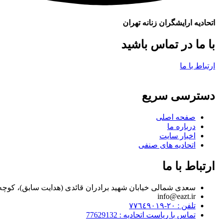
اتحادیه ارایشگران زنانه تهران
با ما در تماس باشید
ارتباط با ما
دسترسی سریع
صفحه اصلی
درباره ما
اخبار سایت
اتحادیه های صنفی
ارتباط با ما
سعدی شمالی خیابان شهید برادران قائدی (هدایت سابق)، کوچه مراد زاده، پلاک ۷
info@eazt.ir
تلفن : ٢٠-٧٧٦٤٩٠١٩
تماس با ریاست اتحادیه : 77629132