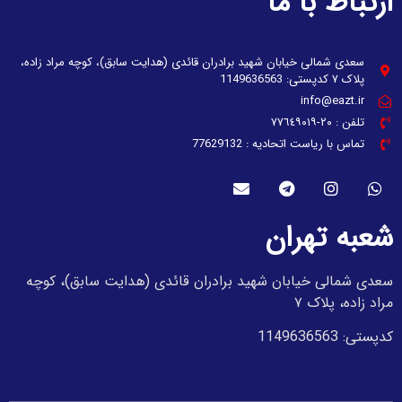
ارتباط با ما
سعدی شمالی خیابان شهید برادران قائدی (هدایت سابق)، کوچه مراد زاده،
پلاک ۷ کدپستی: 1149636563
info@eazt.ir
تلفن : ٢٠-٧٧٦٤٩٠١٩
تماس با ریاست اتحادیه : 77629132
شعبه تهران
سعدی شمالی خیابان شهید برادران قائدی (هدایت سابق)، کوچه
مراد زاده، پلاک ۷
کدپستی: 1149636563