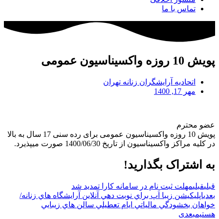
تماس با ما
پویش 10 روزه واکسیناسیون عمومی
اتحادیه آرایشگران زنانه تهران
مهر 17, 1400
عضو محترم
پویش 10 روزه واکسیناسیون عمومی برای رده سنی 17 سال به بالا
در کلیه مراکز واکسیناسیون از تاریخ 1400/06/30 صورت میپذیرد.
به اشتراک بگذارید!
قبلی
قبلی
مهلت ثبت نام در سامانه کارا تمدید شد
بعدی
اپليکيشن زيبا اَپ براي نوبت دهي آنلاين آرايشگاه هاي زنانه/
خواهان بخشودگي مالياتي ايام تعطيلي سالن هاي زيبايي
هستيم
بعدی