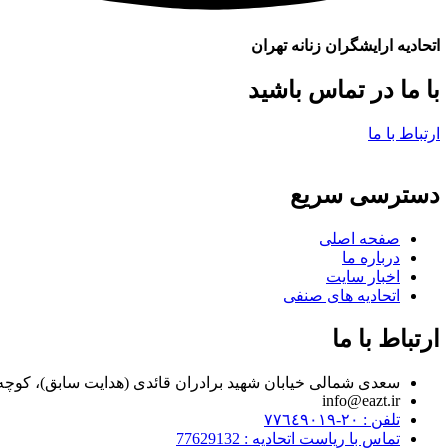
اتحادیه ارایشگران زنانه تهران
با ما در تماس باشید
ارتباط با ما
دسترسی سریع
صفحه اصلی
درباره ما
اخبار سایت
اتحادیه های صنفی
ارتباط با ما
سعدی شمالی خیابان شهید برادران قائدی (هدایت سابق)، کوچه مراد زاده، پلاک ۷
info@eazt.ir
تلفن : ٢٠-٧٧٦٤٩٠١٩
تماس با ریاست اتحادیه : 77629132