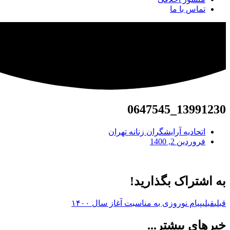
تماس با ما
13991230_0647545
اتحادیه آرایشگران زنانه تهران
فروردین 2, 1400
به اشتراک بگذارید!
قبلی
قبلی
پیام نوروزی به مناسبت آغاز سال ۱۴۰۰
خبرهای بیشتر...