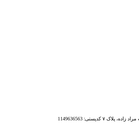
 کدپستی: 1149636563