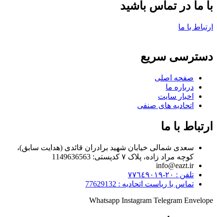
با ما در تماس باشید
ارتباط با ما
دسترسی سریع
صفحه اصلی
درباره ما
اخبار سایت
اتحادیه های صنفی
ارتباط با ما
سعدی شمالی خیابان شهید برادران قائدی (هدایت سابق)،
کوچه مراد زاده، پلاک ۷ کدپستی: 1149636563
info@eazt.ir
تلفن : ٢٠-٧٧٦٤٩٠١٩
تماس با ریاست اتحادیه : 77629132
Whatsapp
Instagram
Telegram
Envelope