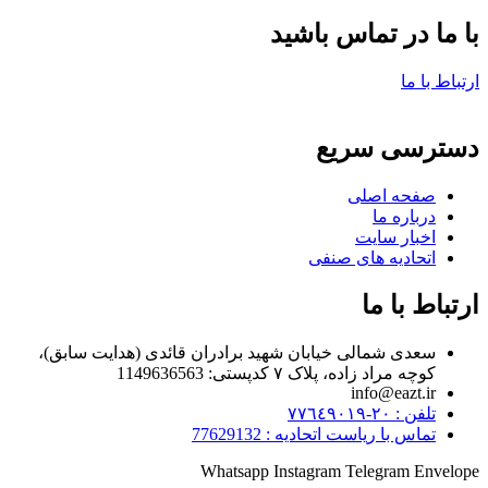
با ما در تماس باشید
ارتباط با ما
دسترسی سریع
صفحه اصلی
درباره ما
اخبار سایت
اتحادیه های صنفی
ارتباط با ما
سعدی شمالی خیابان شهید برادران قائدی (هدایت سابق)،
کوچه مراد زاده، پلاک ۷ کدپستی: 1149636563
info@eazt.ir
تلفن : ٢٠-٧٧٦٤٩٠١٩
تماس با ریاست اتحادیه : 77629132
Whatsapp
Instagram
Telegram
Envelope