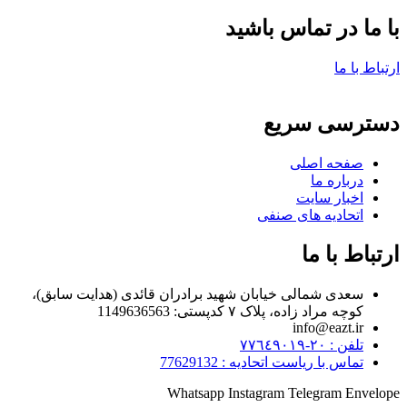
با ما در تماس باشید
ارتباط با ما
دسترسی سریع
صفحه اصلی
درباره ما
اخبار سایت
اتحادیه های صنفی
ارتباط با ما
سعدی شمالی خیابان شهید برادران قائدی (هدایت سابق)،
کوچه مراد زاده، پلاک ۷ کدپستی: 1149636563
info@eazt.ir
تلفن : ٢٠-٧٧٦٤٩٠١٩
تماس با ریاست اتحادیه : 77629132
Whatsapp
Instagram
Telegram
Envelope