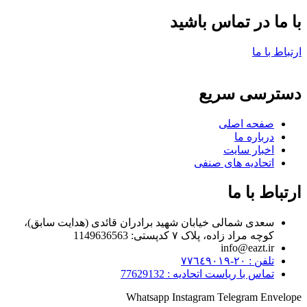
با ما در تماس باشید
ارتباط با ما
دسترسی سریع
صفحه اصلی
درباره ما
اخبار سایت
اتحادیه های صنفی
ارتباط با ما
سعدی شمالی خیابان شهید برادران قائدی (هدایت سابق)،
کوچه مراد زاده، پلاک ۷ کدپستی: 1149636563
info@eazt.ir
تلفن : ٢٠-٧٧٦٤٩٠١٩
تماس با ریاست اتحادیه : 77629132
Whatsapp
Instagram
Telegram
Envelope