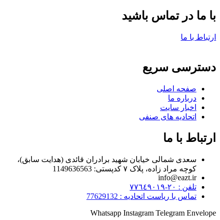
با ما در تماس باشید
ارتباط با ما
دسترسی سریع
صفحه اصلی
درباره ما
اخبار سایت
اتحادیه های صنفی
ارتباط با ما
سعدی شمالی خیابان شهید برادران قائدی (هدایت سابق)،
کوچه مراد زاده، پلاک ۷ کدپستی: 1149636563
info@eazt.ir
تلفن : ٢٠-٧٧٦٤٩٠١٩
تماس با ریاست اتحادیه : 77629132
Whatsapp
Instagram
Telegram
Envelope