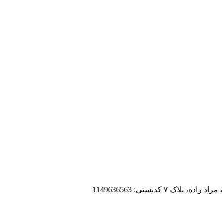
 کدپستی: 1149636563