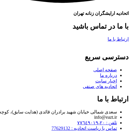
اتحادیه ارایشگران زنانه تهران
با ما در تماس باشید
ارتباط با ما
دسترسی سریع
صفحه اصلی
درباره ما
اخبار سایت
اتحادیه های صنفی
ارتباط با ما
سعدی شمالی خیابان شهید برادران قائدی (هدایت سابق)، کوچه مراد زاده، پلاک ۷
info@eazt.ir
تلفن : ٢٠-٧٧٦٤٩٠١٩
تماس با ریاست اتحادیه : 77629132