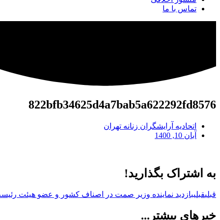
تماس با ما
822bfb34625d4a7bab5a622292fd8576
اتحادیه آرایشگران زنانه تهران
آبان 10, 1400
به اشتراک بگذارید!
قبلی
قبلی
بازديد نماينده وزير صمت در اصناف کشور و عضو هيئت رئيسه ات
خبرهای بیشتر...