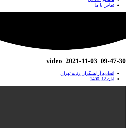
تماس با ما
video_2021-11-03_09-47-30
اتحادیه آرایشگران زنانه تهران
آبان 12, 1400