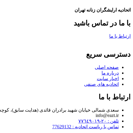
اتحادیه ارایشگران زنانه تهران
با ما در تماس باشید
ارتباط با ما
دسترسی سریع
صفحه اصلی
درباره ما
اخبار سایت
اتحادیه های صنفی
ارتباط با ما
سعدی شمالی خیابان شهید برادران قائدی (هدایت سابق)، کوچه مراد زاده، پلاک ۷
info@eazt.ir
تلفن : ٢٠-٧٧٦٤٩٠١٩
تماس با ریاست اتحادیه : 77629132