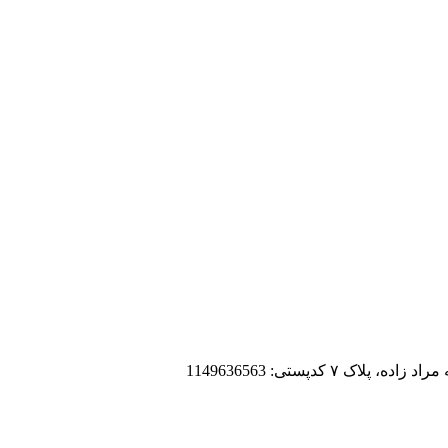
 کدپستی: 1149636563