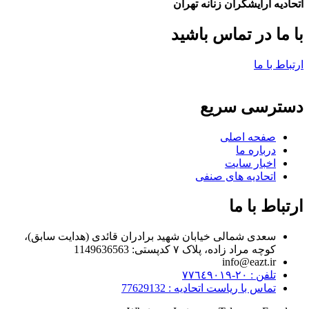
اتحادیه ارایشگران زنانه تهران
با ما در تماس باشید
ارتباط با ما
دسترسی سریع
صفحه اصلی
درباره ما
اخبار سایت
اتحادیه های صنفی
ارتباط با ما
سعدی شمالی خیابان شهید برادران قائدی (هدایت سابق)،
کوچه مراد زاده، پلاک ۷ کدپستی: 1149636563
info@eazt.ir
تلفن : ٢٠-٧٧٦٤٩٠١٩
تماس با ریاست اتحادیه : 77629132