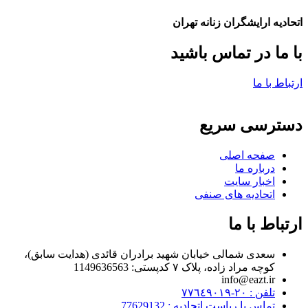
اتحادیه ارایشگران زنانه تهران
با ما در تماس باشید
ارتباط با ما
دسترسی سریع
صفحه اصلی
درباره ما
اخبار سایت
اتحادیه های صنفی
ارتباط با ما
سعدی شمالی خیابان شهید برادران قائدی (هدایت سابق)،
کوچه مراد زاده، پلاک ۷ کدپستی: 1149636563
info@eazt.ir
تلفن : ٢٠-٧٧٦٤٩٠١٩
تماس با ریاست اتحادیه : 77629132